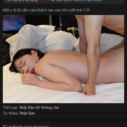
Một y tá bị cấm vào khách sạn sau khi xuất tinh 1 lít
Thể Loại:
Nhật Bản
AV Không che
Từ Khóa:
Nhật Bản
Random sex movies