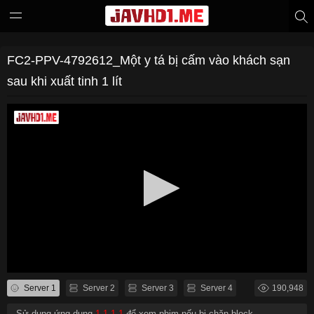
FC2-PPV-4792612_Một y tá bị cấm vào khách sạn
sau khi xuất tinh 1 lít
Server 1
Server 2
Server 3
Server 4
190,948
- Sử dụng ứng dụng
1.1.1.1
để xem phim nếu bị chặn block