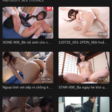
190,365
58,938
SONE-908_Bé nữ sinh cho các bạn nam trong lớp xếp hàng địt
120725_001-1PON_Một huấn luyện viên xinh đẹp giúp bạn tăng kích thước dương vật
106,784
52,178
Ngoại tình với sếp vì chồng không chịch Miu Shiramine
STAR-998_Ba ngày hè khó quên bên cô em họ tuổi mới lớn