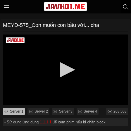
MEYD-575_Con muốn con bầu với... cha
Server 1
Server 2
Server 3
Server 4
203,503
- Sử dụng ứng dụng
1.1.1.1
để xem phim nếu bị chặn block