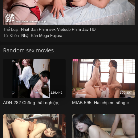
Thể Loại:
Nhật Bản
Phim sex Vietsub
Phim Jav HD
Từ Khóa:
Nhật Bản
Megu Fujiura
Random sex movies
126,442
105,357
ADN-282 Chồng thất nghiệp, vợ ngoại tình với trai trẻ Kana Kusakabe
MIAB-595_Hai chị em sống chung với người chú biến thái