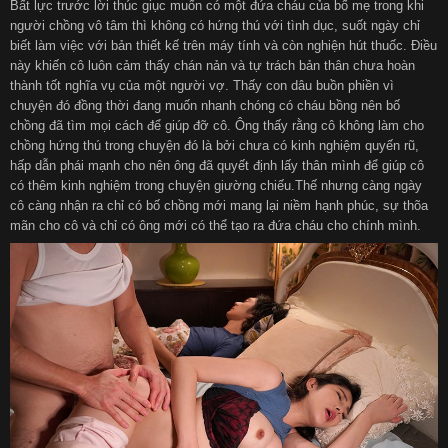
Bất lực trước lời thúc giục muốn có một đứa cháu của bố mẹ trong khi
người chồng vô tâm thì không có hứng thú với tình dục, suốt ngày chỉ
biết làm việc với bản thiết kế trên máy tính và còn nghiện hút thuốc. Điều
này khiến cô luôn cảm thấy chán nản và tự trách bản thân chưa hoàn
thành tốt nghĩa vụ của một người vợ. Thấy con dâu buồn phiền vì
chuyện đó đồng thời đang muốn nhanh chóng có cháu bồng nên bố
chồng đã tìm mọi cách để giúp đỡ cô. Ông thấy rằng cô không làm cho
chồng hứng thú trong chuyện đó là bởi chưa có kinh nghiệm quyến rũ,
hấp dẫn phái mạnh cho nên ông đã quyết định lấy thân mình để giúp cô
có thêm kinh nghiệm trong chuyện giường chiếu.Thế nhưng càng ngày
cô càng nhận ra chỉ có bố chồng mới mang lại niềm hạnh phúc, sự thõa
mãn cho cô và chỉ có ông mới có thể tạo ra đứa cháu cho chính mình.