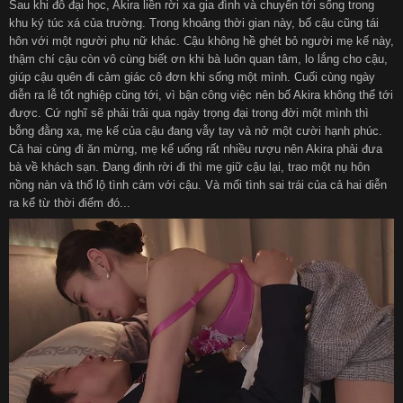
Sau khi đỗ đại học, Akira liền rời xa gia đình và chuyển tới sống trong
khu ký túc xá của trường. Trong khoảng thời gian này, bố cậu cũng tái
hôn với một người phụ nữ khác. Cậu không hề ghét bỏ người mẹ kế này,
thậm chí cậu còn vô cùng biết ơn khi bà luôn quan tâm, lo lắng cho cậu,
giúp cậu quên đi cảm giác cô đơn khi sống một mình. Cuối cùng ngày
diễn ra lễ tốt nghiệp cũng tới, vì bận công việc nên bố Akira không thể tới
được. Cứ nghĩ sẽ phải trải qua ngày trọng đại trong đời một mình thì
bỗng đằng xa, mẹ kế của cậu đang vẫy tay và nở một cười hạnh phúc.
Cả hai cùng đi ăn mừng, mẹ kế uống rất nhiều rượu nên Akira phải đưa
bà về khách sạn. Đang định rời đi thì mẹ giữ cậu lại, trao một nụ hôn
nồng nàn và thổ lộ tình cảm với cậu. Và mối tình sai trái của cả hai diễn
ra kể từ thời điểm đó...