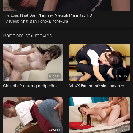
Thể Loại:
Nhật Bản
Phim sex Vietsub
Phim Jav HD
Từ Khóa:
Nhật Bản
Honoka Yonekura
Random sex movies
167,215
116,615
Chị gái dễ thương nhấp cặc em họ
VLXX Đụ em nữ sinh say rượu VLXX
119,934
177,678