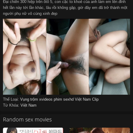
Đại chiến 300 hiệp trên ôtô 5, con cặc to khoẻ của anh làm em lên đỉnh
hết lần này tới lần khác, lâu rồi không gặp, giờ đây em đã trở thành một
người phụ nữ vô cùng xinh đẹp
Thể Loại:
Vụng trộm
xvideos
phim sexhd
Việt Nam Clip
Từ Khóa:
Việt Nam
Random sex movies