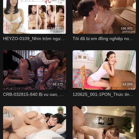
149,655
196,951
HEYZO-0109_Nhìn trộm ngực cô ấy
Tôi đã bị em đồng nghiệp non tơ gạ địt Kawakita Saika
66,175
64,656
CRB-032815-840 Bị vu oan, nam thanh niên địt cô lễ tân để trả thù Mao Sena
120625_001-1PON_Thức tỉnh trọn vẹn