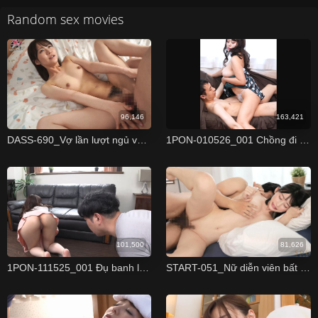
Random sex movies
96,146
163,421
DASS-690_Vợ lần lượt ngủ với từng anh hàng xóm một
1PON-010526_001 Chồng đi vắng, ở nhà chị dâu gạ địt em chồng Kanami Uno
101,500
81,626
1PON-111525_001 Đụ banh lồn con vợ thằng bạn không mặc quần lót Yuri Shiraishi
START-051_Nữ diễn viên bất ngờ bị địt trong lúc quay phim