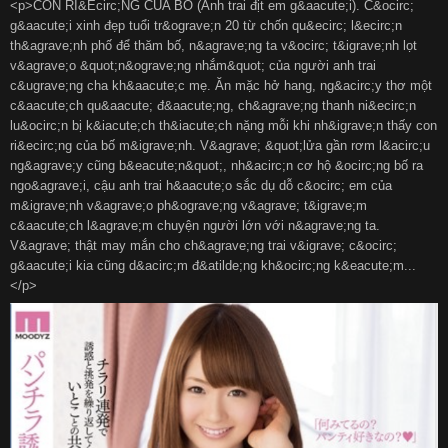
<p>CON RI&Ecirc;NG CỦA BỐ (Anh trai địt em g&aacute;i). C&ocirc;
g&aacute;i xinh đẹp tuổi tr&ograve;n 20 từ chốn qu&ecirc; l&ecirc;n
th&agrave;nh phố để thăm bố, n&agrave;ng ta v&ocirc; t&igrave;nh lọt
v&agrave;o &quot;n&ograve;ng nhắm&quot; của người anh trai
c&ugrave;ng cha kh&aacute;c mẹ. Ăn mặc hở hang, ng&acirc;y thơ một
c&aacute;ch qu&aacute; đ&aacute;ng, ch&agrave;ng thanh ni&ecirc;n
lu&ocirc;n bị k&iacute;ch th&iacute;ch nặng mỗi khi nh&igrave;n thấy con
ri&ecirc;ng của bố m&igrave;nh. V&agrave; &quot;lửa gần rơm l&acirc;u
ng&agrave;y cũng b&eacute;n&quot;, nh&acirc;n cơ hộ &ocirc;ng bố ra
ngo&agrave;i, cậu anh trai h&aacute;o sắc dụ dỗ c&ocirc; em của
m&igrave;nh v&agrave;o ph&ograve;ng v&agrave; t&igrave;m
c&aacute;ch l&agrave;m chuyện người lớn với n&agrave;ng ta.
V&agrave; thật may mắn cho ch&agrave;ng trai v&igrave; c&ocirc;
g&aacute;i kia cũng d&acirc;m đ&atilde;ng kh&ocirc;ng k&eacute;m...
</p>