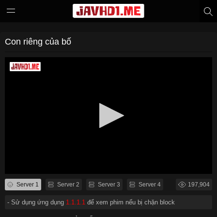
Con riêng của bố
Server 1
Server 2
Server 3
Server 4
197,904
- Sử dụng ứng dụng
1.1.1.1
để xem phim nếu bị chặn block