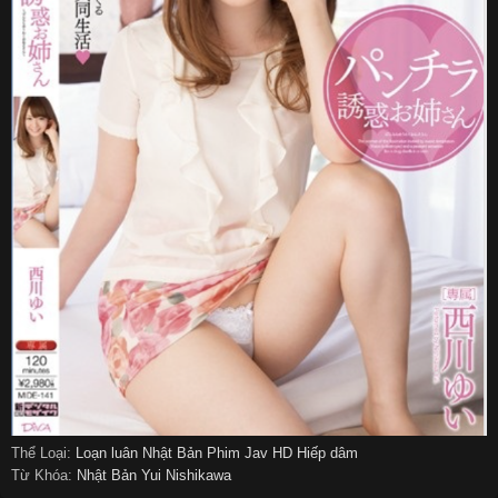
Thể Loại:
Loạn luân
Nhật Bản
Phim Jav HD
Hiếp dâm
Từ Khóa:
Nhật Bản
Yui Nishikawa